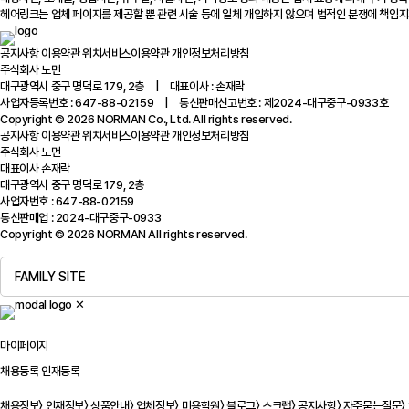
헤어링크는 업체 페이지를 제공할 뿐 관련 시술 등에 일체 개입하지 않으며 법적인 분쟁에 책임지
공지사항
이용약관
위치서비스이용약관
개인정보처리방침
주식회사 노먼
대구광역시 중구 명덕로 179, 2층 | 대표이사 : 손재락
사업자등록번호 : 647-88-02159 | 통신판매신고번호 : 제2024-대구중구-0933호
Copyright © 2026 NORMAN Co., Ltd. All rights reserved.
공지사항
이용약관
위치서비스이용약관
개인정보처리방침
주식회사 노먼
대표이사 손재락
대구광역시 중구 명덕로 179, 2층
사업자번호 : 647-88-02159
통신판매업 : 2024-대구중구-0933
Copyright © 2026 NORMAN All rights reserved.
FAMILY SITE
✕
마이페이지
채용등록
인재등록
채용정보
〉
인재정보
〉
상품안내
〉
업체정보
〉
미용학원
〉
블로그
〉
스크랩
〉
공지사항
〉
자주묻는질문
〉