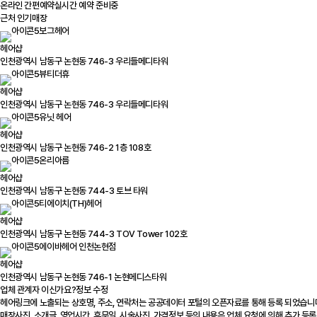
온라인 간편예약
실시간 예약 준비중
근처 인기매장
보그헤어
헤어샵
인천광역시 남동구 논현동 746-3 우리들메디타워
뷰티더휴
헤어샵
인천광역시 남동구 논현동 746-3 우리들메디타워
유닛 헤어
헤어샵
인천광역시 남동구 논현동 746-2 1층 108호
온리아름
헤어샵
인천광역시 남동구 논현동 744-3 토브 타워
티에이치(TH)헤어
헤어샵
인천광역시 남동구 논현동 744-3 TOV Tower 102호
에이바헤어 인천논현점
헤어샵
인천광역시 남동구 논현동 746-1 논현메디스타워
업체 관계자 이신가요?
정보 수정
헤어링크에 노출되는 상호명, 주소, 연락처는 공공데이터 포털의 오픈자료를 통해 등록 되었습니
매장사진, 소개글, 영업시간, 휴무일, 시술사진, 가격정보 등의 내용은 업체 요청에 의해 추가 등록