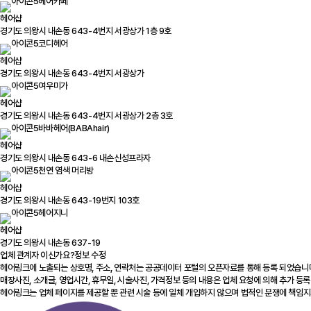
헤어카페
헤어샵
경기도 의왕시 내손동 643-4번지 서광상가 1층 9호
코디헤어
헤어샵
경기도 의왕시 내손동 643-4번지 서광상가
여우미가
헤어샵
경기도 의왕시 내손동 643-4번지 서광상가 2층 3호
바바헤어(BABAhair)
헤어샵
경기도 의왕시 내손동 643-6 내손신성프라자
천연 염색 머리방
헤어샵
경기도 의왕시 내손동 643-19번지 103호
헤어지니
헤어샵
경기도 의왕시 내손동 637-19
업체 관계자 이신가요?
정보 수정
헤어링크에 노출되는 상호명, 주소, 연락처는 공공데이터 포털의 오픈자료를 통해 등록 되었습니
매장사진, 소개글, 영업시간, 휴무일, 시술사진, 가격정보 등의 내용은 업체 요청에 의해 추가 등록
헤어링크는 업체 페이지를 제공할 뿐 관련 시술 등에 일체 개입하지 않으며 법적인 분쟁에 책임지