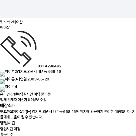
뽀꼬까꼬헤어샵
헤어샵
031 4298482
경기도 의왕시 내손동 668-16
개업일 2003-05-20
온라인 간편예약
실시간 예약 준비중
업체 관계자 이신가요?
정보 수정
매장소개
뽀꼬까꼬헤어샵은(는) 경기도 의왕시 내손동 668-16에 위치해 방문하기 편리한 매장입니다. 기
들에게 도움이 될 수 있습니다.
영업시간
영업시간 미정
휴무 미정