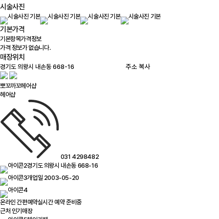
시술사진
기본가격
기본항목
가격정보
가격 정보가 없습니다.
매장위치
100m
주소 복사
뽀꼬까꼬헤어샵
헤어샵
031 4298482
경기도 의왕시 내손동 668-16
개업일 2003-05-20
온라인 간편예약
실시간 예약 준비중
근처 인기매장