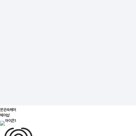
문은숙헤어
헤어샵