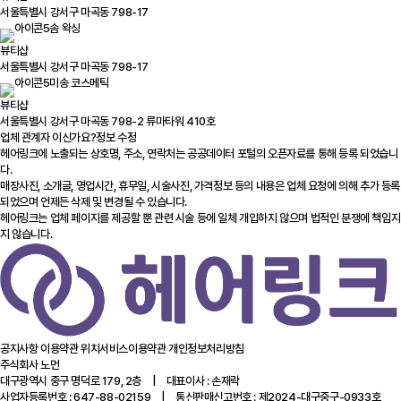
서울특별시 강서구 마곡동 798-17
솜 왁싱
뷰티샵
서울특별시 강서구 마곡동 798-17
미송 코스메틱
뷰티샵
서울특별시 강서구 마곡동 798-2 류마타워 410호
업체 관계자 이신가요?
정보 수정
헤어링크에 노출되는 상호명, 주소, 연락처는 공공데이터 포털의 오픈자료를 통해 등록 되었습니
다.
매장사진, 소개글, 영업시간, 휴무일, 시술사진, 가격정보 등의 내용은 업체 요청에 의해 추가 등록
되었으며 언제든 삭제 및 변경될 수 있습니다.
헤어링크는 업체 페이지를 제공할 뿐 관련 시술 등에 일체 개입하지 않으며 법적인 분쟁에 책임지
지 않습니다.
공지사항
이용약관
위치서비스이용약관
개인정보처리방침
주식회사 노먼
대구광역시 중구 명덕로 179, 2층 | 대표이사 : 손재락
사업자등록번호 : 647-88-02159 | 통신판매신고번호 : 제2024-대구중구-0933호