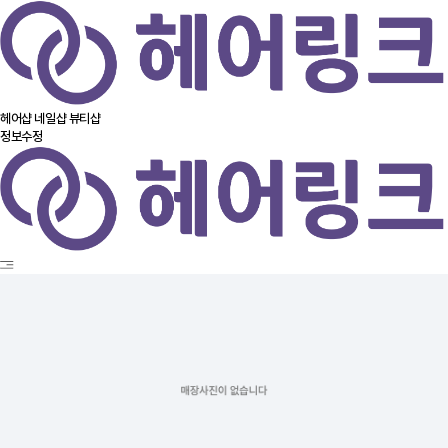
헤어샵
네일샵
뷰티샵
정보수정