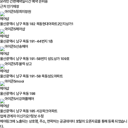
온라인 간편예약
실시간 예약 준비중
근처 인기매장
정희미장원
헤어샵
울산광역시 남구 옥동 182 옥동현대아파트2단지상가1
헤어샵
헤어샵
울산광역시 남구 옥동 191-44번지 1층
선송헤어
헤어샵
울산광역시 남구 옥동 191-58번지 성도상가 109호
투블럭 상고
헤어샵
울산광역시 남구 옥동 191-58 옥동성도아파트
mooi
헤어샵
울산광역시 남구 옥동 198
서강퍼플헤어
헤어샵
울산광역시 남구 옥동 185 서강파크아파트
업체 관계자 이신가요?
정보 수정
헤어링크에 노출되는 상호명, 주소, 연락처는 공공데이터 포털의 오픈자료를 통해 등록 되었습니
다.