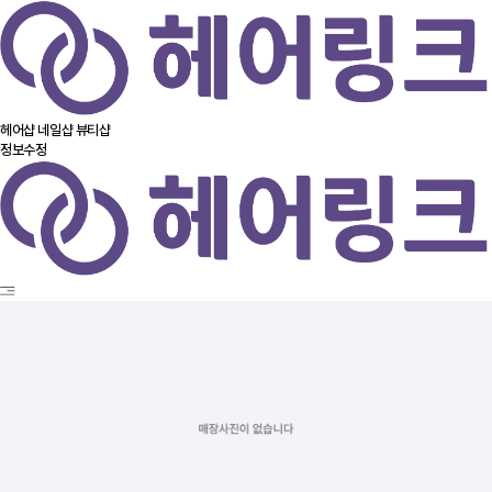
헤어샵
네일샵
뷰티샵
정보수정