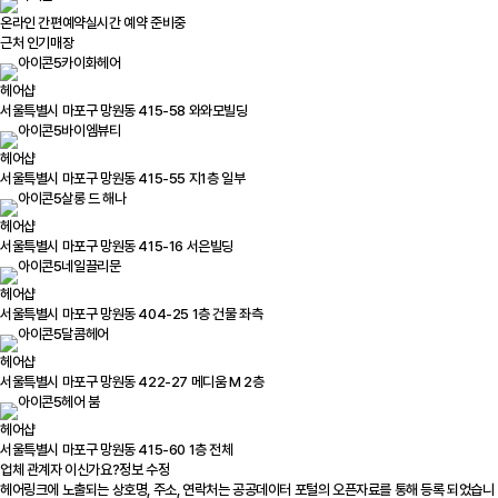
온라인 간편예약
실시간 예약 준비중
근처 인기매장
카이화헤어
헤어샵
서울특별시 마포구 망원동 415-58 와와모빌딩
바이엠뷰티
헤어샵
서울특별시 마포구 망원동 415-55 지1층 일부
살롱 드 해나
헤어샵
서울특별시 마포구 망원동 415-16 서은빌딩
네일끌리문
헤어샵
서울특별시 마포구 망원동 404-25 1층 건물 좌측
달콤헤어
헤어샵
서울특별시 마포구 망원동 422-27 메디움 M 2층
헤어 붐
헤어샵
서울특별시 마포구 망원동 415-60 1층 전체
업체 관계자 이신가요?
정보 수정
헤어링크에 노출되는 상호명, 주소, 연락처는 공공데이터 포털의 오픈자료를 통해 등록 되었습니