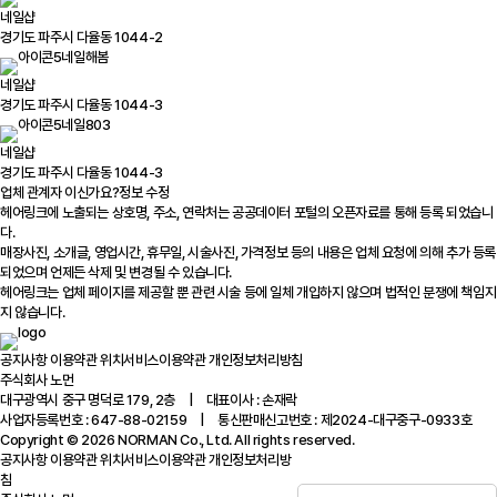
네일샵
경기도 파주시 다율동 1044-2
네일해봄
네일샵
경기도 파주시 다율동 1044-3
네일803
네일샵
경기도 파주시 다율동 1044-3
업체 관계자 이신가요?
정보 수정
헤어링크에 노출되는 상호명, 주소, 연락처는 공공데이터 포털의 오픈자료를 통해 등록 되었습니
다.
매장사진, 소개글, 영업시간, 휴무일, 시술사진, 가격정보 등의 내용은 업체 요청에 의해 추가 등록
되었으며 언제든 삭제 및 변경될 수 있습니다.
헤어링크는 업체 페이지를 제공할 뿐 관련 시술 등에 일체 개입하지 않으며 법적인 분쟁에 책임지
지 않습니다.
공지사항
이용약관
위치서비스이용약관
개인정보처리방침
주식회사 노먼
대구광역시 중구 명덕로 179, 2층 | 대표이사 : 손재락
사업자등록번호 : 647-88-02159 | 통신판매신고번호 : 제2024-대구중구-0933호
Copyright © 2026 NORMAN Co., Ltd. All rights reserved.
공지사항
이용약관
위치서비스이용약관
개인정보처리방
침