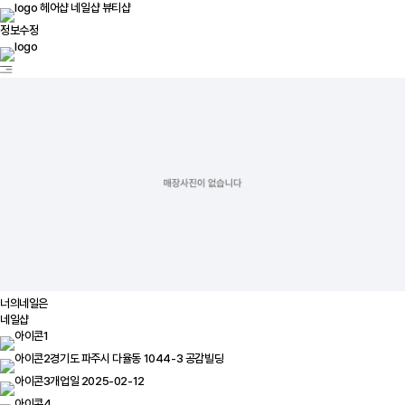
헤어샵
네일샵
뷰티샵
정보수정
너의네일은
네일샵
경기도 파주시 다율동 1044-3 공감빌딩
개업일 2025-02-12