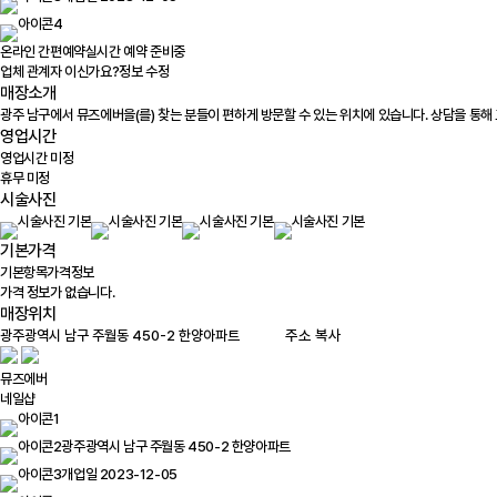
온라인 간편예약
실시간 예약 준비중
업체 관계자 이신가요?
정보 수정
매장소개
광주 남구에서 뮤즈에버을(를) 찾는 분들이 편하게 방문할 수 있는 위치에 있습니다. 상담을 통해
영업시간
영업시간 미정
휴무 미정
시술사진
기본가격
기본항목
가격정보
가격 정보가 없습니다.
매장위치
100m
주소 복사
뮤즈에버
네일샵
광주광역시 남구 주월동 450-2 한양아파트
개업일 2023-12-05