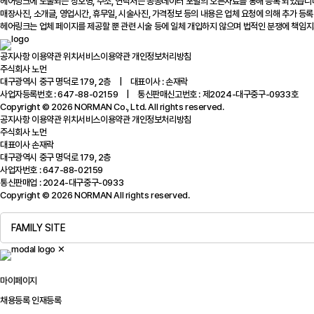
헤어링크에 노출되는 상호명, 주소, 연락처는 공공데이터 포털의 오픈자료를 통해 등록 되었습니
매장사진, 소개글, 영업시간, 휴무일, 시술사진, 가격정보 등의 내용은 업체 요청에 의해 추가 등록
헤어링크는 업체 페이지를 제공할 뿐 관련 시술 등에 일체 개입하지 않으며 법적인 분쟁에 책임지
공지사항
이용약관
위치서비스이용약관
개인정보처리방침
주식회사 노먼
대구광역시 중구 명덕로 179, 2층 | 대표이사 : 손재락
사업자등록번호 : 647-88-02159 | 통신판매신고번호 : 제2024-대구중구-0933호
Copyright © 2026 NORMAN Co., Ltd. All rights reserved.
공지사항
이용약관
위치서비스이용약관
개인정보처리방침
주식회사 노먼
대표이사 손재락
대구광역시 중구 명덕로 179, 2층
사업자번호 : 647-88-02159
통신판매업 : 2024-대구중구-0933
Copyright © 2026 NORMAN All rights reserved.
FAMILY SITE
✕
마이페이지
채용등록
인재등록