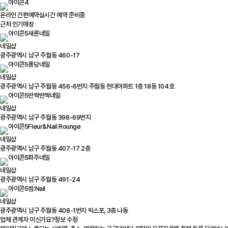
온라인 간편예약
실시간 예약 준비중
근처 인기매장
새론네일
네일샵
광주광역시 남구 주월동 460-17
퐁당네일
네일샵
광주광역시 남구 주월동 456-6번지 주월동 현대아파트 1층 18동 104호
반짝반짝네일
네일샵
광주광역시 남구 주월동 398-69번지
Fleur&Nail Rounge
네일샵
광주광역시 남구 주월동 407-17 2층
화주네일
네일샵
광주광역시 남구 주월동 491-24
썸:Nail
네일샵
광주광역시 남구 주월동 408-1번지 빅스포, 3층 나동
업체 관계자 이신가요?
정보 수정