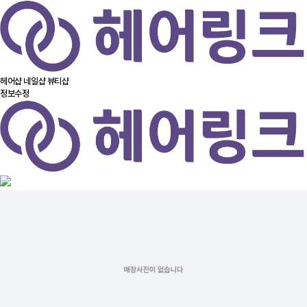
헤어샵
네일샵
뷰티샵
정보수정