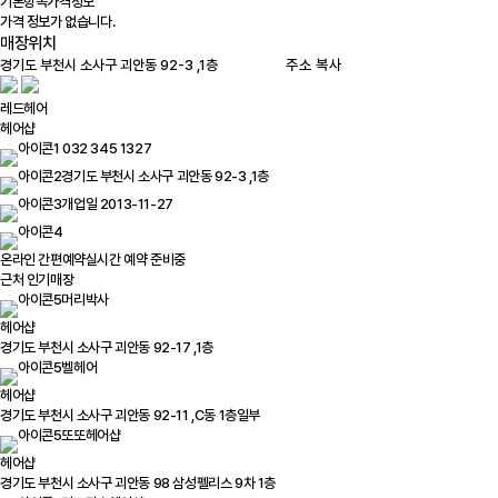
기본항목
가격정보
가격 정보가 없습니다.
매장위치
100m
주소 복사
레드헤어
헤어샵
032 345 1327
경기도 부천시 소사구 괴안동 92-3 ,1층
개업일 2013-11-27
온라인 간편예약
실시간 예약 준비중
근처 인기매장
머리박사
헤어샵
경기도 부천시 소사구 괴안동 92-17 ,1층
벨헤어
헤어샵
경기도 부천시 소사구 괴안동 92-11 ,C동 1층일부
또또헤어샵
헤어샵
경기도 부천시 소사구 괴안동 98 삼성펠리스 9차 1층