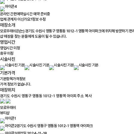
온라인 간편예약
실시간 예약 준비중
업체 관계자 이신가요?
정보 수정
매장소개
모로우래쉬은(는) 경기도 수원시 영통구 영통동 1012-1 영통역 아이파크에 위치해 방문하기 편
샵 매장을 찾는 분들에게 도움이 될 수 있습니다.
영업시간
영업시간 미정
휴무 미정
시술사진
기본가격
기본항목
가격정보
가격 정보가 없습니다.
매장위치
100m
주소 복사
모로우래쉬
뷰티샵
경기도 수원시 영통구 영통동 1012-1 영통역 아이파크
개업일 2024-11-18