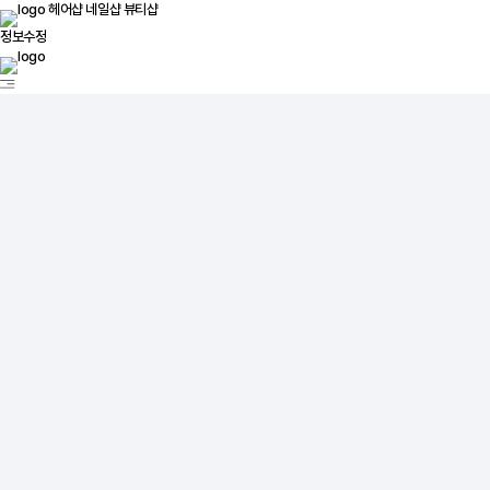
헤어샵
네일샵
뷰티샵
정보수정