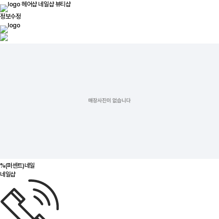
헤어샵
네일샵
뷰티샵
정보수정
%(퍼센트)네일
네일샵