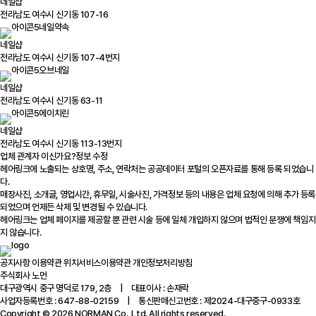
네일샵
전라남도 여수시 신기동 107-16
네일약속
네일샵
전라남도 여수시 신기동 107-4번지
오브네일
네일샵
전라남도 여수시 신기동 63-11
에이치린
네일샵
전라남도 여수시 신기동 113-13번지
업체 관계자 이신가요?
정보 수정
헤어링크에 노출되는 상호명, 주소, 연락처는 공공데이터 포털의 오픈자료를 통해 등록 되었습니
다.
매장사진, 소개글, 영업시간, 휴무일, 시술사진, 가격정보 등의 내용은 업체 요청에 의해 추가 등록
되었으며 언제든 삭제 및 변경될 수 있습니다.
헤어링크는 업체 페이지를 제공할 뿐 관련 시술 등에 일체 개입하지 않으며 법적인 분쟁에 책임지
지 않습니다.
공지사항
이용약관
위치서비스이용약관
개인정보처리방침
주식회사 노먼
대구광역시 중구 명덕로 179, 2층 | 대표이사 : 손재락
사업자등록번호 : 647-88-02159 | 통신판매신고번호 : 제2024-대구중구-0933호
Copyright © 2026 NORMAN Co., Ltd. All rights reserved.