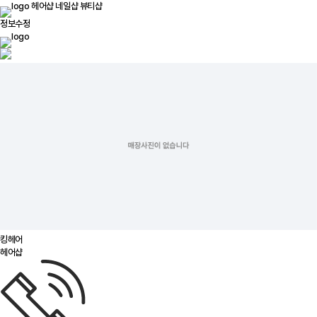
헤어샵
네일샵
뷰티샵
정보수정
킹헤어
헤어샵