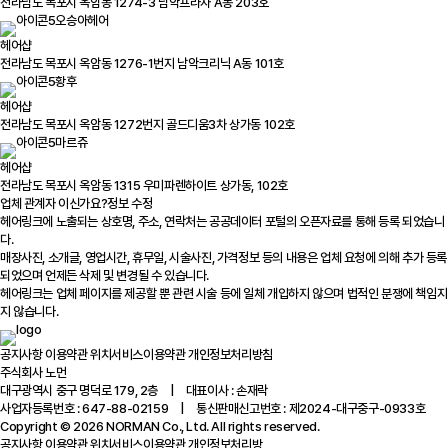
전라남도 목포시 옥암동 1274-3 남악프라자 A동 203호
오승아헤어
헤어샵
전라남도 목포시 옥암동 1276-1번지 남악크리닉 A동 101호
황후
헤어샵
전라남도 목포시 옥암동 1272번지 골드디움3차 상가동 102호
마르쥬
헤어샵
전라남도 목포시 옥암동 1315 우미파렌하이트 상가동, 102호
업체 관계자 이신가요?
정보 수정
헤어링크에 노출되는 상호명, 주소, 연락처는 공공데이터 포털의 오픈자료를 통해 등록 되었습니
다.
매장사진, 소개글, 영업시간, 휴무일, 시술사진, 가격정보 등의 내용은 업체 요청에 의해 추가 등록
되었으며 언제든 삭제 및 변경될 수 있습니다.
헤어링크는 업체 페이지를 제공할 뿐 관련 시술 등에 일체 개입하지 않으며 법적인 분쟁에 책임지
지 않습니다.
공지사항
이용약관
위치서비스이용약관
개인정보처리방침
주식회사 노먼
대구광역시 중구 명덕로 179, 2층 | 대표이사 : 손재락
사업자등록번호 : 647-88-02159 | 통신판매신고번호 : 제2024-대구중구-0933호
Copyright © 2026 NORMAN Co., Ltd. All rights reserved.
공지사항
이용약관
위치서비스이용약관
개인정보처리방