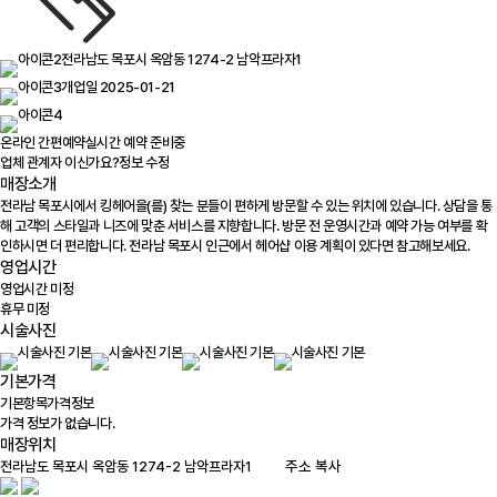
전라남도 목포시 옥암동 1274-2 남악프라자1
개업일 2025-01-21
온라인 간편예약
실시간 예약 준비중
업체 관계자 이신가요?
정보 수정
매장소개
전라남 목포시에서 킹헤어을(를) 찾는 분들이 편하게 방문할 수 있는 위치에 있습니다. 상담을 통
해 고객의 스타일과 니즈에 맞춘 서비스를 지향합니다. 방문 전 운영시간과 예약 가능 여부를 확
인하시면 더 편리합니다. 전라남 목포시 인근에서 헤어샵 이용 계획이 있다면 참고해보세요.
영업시간
영업시간 미정
휴무 미정
시술사진
기본가격
기본항목
가격정보
가격 정보가 없습니다.
매장위치
100m
주소 복사