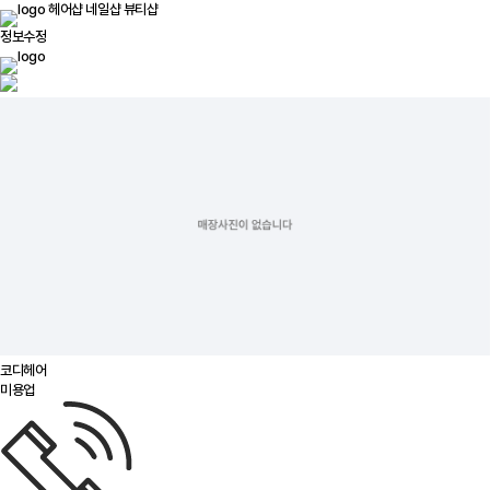
헤어샵
네일샵
뷰티샵
정보수정
코디헤어
미용업