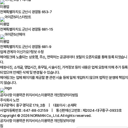
미용업
전북특별자치도 군산시 경암동 653-7
미스터컷트
미용업
전북특별자치도 군산시 경암동 681-15
선헤어
미용업
전북특별자치도 군산시 경암동 681-9
업체 관계자 이신가요?
정보 수정
헤어링크에 노출되는 상호명, 주소, 연락처는 공공데이터 포털의 오픈자료를 통해 등록 되었습니
다.
매장사진, 소개글, 영업시간, 휴무일, 시술사진, 가격정보 등의 내용은 업체 요청에 의해 추가 등록
되었으며 언제든 삭제 및 변경될 수 있습니다.
헤어링크는 업체 페이지를 제공할 뿐 관련 시술 등에 일체 개입하지 않으며 법적인 분쟁에 책임지
지 않습니다.
공지사항
이용약관
위치서비스이용약관
개인정보처리방침
주식회사 노먼
대구광역시 중구 명덕로 179, 2층 | 대표이사 : 손재락
사업자등록번호 : 647-88-02159 | 통신판매신고번호 : 제2024-대구중구-0933호
Copyright © 2026 NORMAN Co., Ltd. All rights reserved.
공지사항
이용약관
위치서비스이용약관
개인정보처리방
침