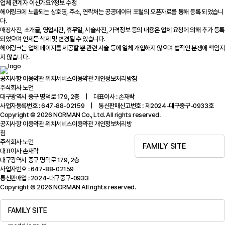
업체 관계자 이신가요?
정보 수정
헤어링크에 노출되는 상호명, 주소, 연락처는 공공데이터 포털의 오픈자료를 통해 등록 되었습니
다.
매장사진, 소개글, 영업시간, 휴무일, 시술사진, 가격정보 등의 내용은 업체 요청에 의해 추가 등록
되었으며 언제든 삭제 및 변경될 수 있습니다.
헤어링크는 업체 페이지를 제공할 뿐 관련 시술 등에 일체 개입하지 않으며 법적인 분쟁에 책임지
지 않습니다.
공지사항
이용약관
위치서비스이용약관
개인정보처리방침
주식회사 노먼
대구광역시 중구 명덕로 179, 2층 | 대표이사 : 손재락
사업자등록번호 : 647-88-02159 | 통신판매신고번호 : 제2024-대구중구-0933호
Copyright © 2026 NORMAN Co., Ltd. All rights reserved.
공지사항
이용약관
위치서비스이용약관
개인정보처리방
침
주식회사 노먼
FAMILY SITE
대표이사 손재락
대구광역시 중구 명덕로 179, 2층
사업자번호 : 647-88-02159
통신판매업 : 2024-대구중구-0933
Copyright © 2026 NORMAN All rights reserved.
FAMILY SITE